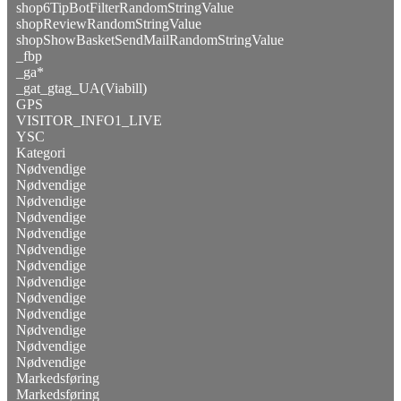
shop6TipBotFilterRandomStringValue
shopReviewRandomStringValue
shopShowBasketSendMailRandomStringValue
_fbp
_ga*
_gat_gtag_UA(Viabill)
GPS
VISITOR_INFO1_LIVE
YSC
Kategori
Nødvendige
Nødvendige
Nødvendige
Nødvendige
Nødvendige
Nødvendige
Nødvendige
Nødvendige
Nødvendige
Nødvendige
Nødvendige
Nødvendige
Nødvendige
Markedsføring
Markedsføring