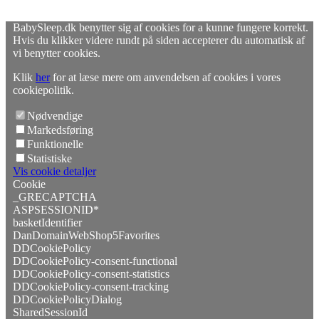
BabySleep.dk benytter sig af cookies for a kunne fungere korrekt.
Hvis du klikker videre rundt på siden accepterer du automatisk af
vi benytter cookies.
Klik
her
for at læse mere om anvendelsen af cookies i vores
cookiepolitik.
Nødvendige
Markedsføring
Funktionelle
Statistiske
Vis cookie detaljer
Cookie
_GRECAPTCHA
ASPSESSIONID*
basketIdentifier
DanDomainWebShop5Favorites
DDCookiePolicy
DDCookiePolicy-consent-functional
DDCookiePolicy-consent-statistics
DDCookiePolicy-consent-tracking
DDCookiePolicyDialog
SharedSessionId