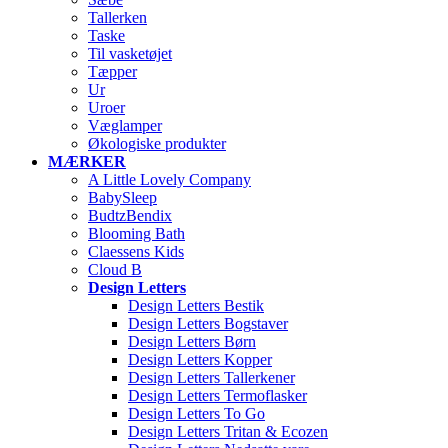
Tallerken
Taske
Til vasketøjet
Tæpper
Ur
Uroer
Væglamper
Økologiske produkter
MÆRKER
A Little Lovely Company
BabySleep
BudtzBendix
Blooming Bath
Claessens Kids
Cloud B
Design Letters
Design Letters Bestik
Design Letters Bogstaver
Design Letters Børn
Design Letters Kopper
Design Letters Tallerkener
Design Letters Termoflasker
Design Letters To Go
Design Letters Tritan & Ecozen