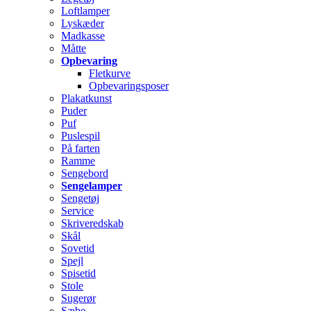
Loftlamper
Lyskæder
Madkasse
Måtte
Opbevaring
Fletkurve
Opbevaringsposer
Plakatkunst
Puder
Puf
Puslespil
På farten
Ramme
Sengebord
Sengelamper
Sengetøj
Service
Skriveredskab
Skål
Sovetid
Spejl
Spisetid
Stole
Sugerør
Sæbe