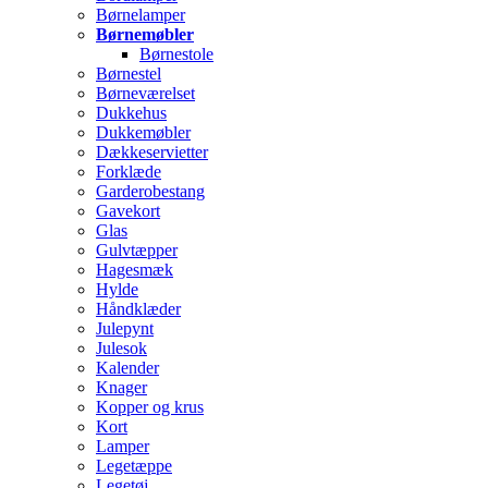
Børnelamper
Børnemøbler
Børnestole
Børnestel
Børneværelset
Dukkehus
Dukkemøbler
Dækkeservietter
Forklæde
Garderobestang
Gavekort
Glas
Gulvtæpper
Hagesmæk
Hylde
Håndklæder
Julepynt
Julesok
Kalender
Knager
Kopper og krus
Kort
Lamper
Legetæppe
Legetøj