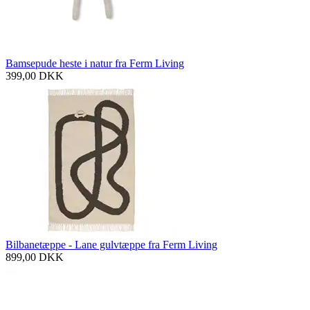
Bamsepude heste i natur fra Ferm Living
399,00
DKK
Bilbanetæppe - Lane gulvtæppe fra Ferm Living
899,00
DKK