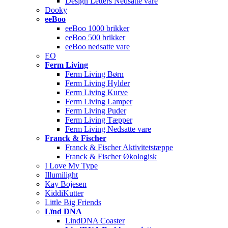
Design Letters Nedsatte vare
Dooky
eeBoo
eeBoo 1000 brikker
eeBoo 500 brikker
eeBoo nedsatte vare
EO
Ferm Living
Ferm Living Børn
Ferm Living Hylder
Ferm Living Kurve
Ferm Living Lamper
Ferm Living Puder
Ferm Living Tæpper
Ferm Living Nedsatte vare
Franck & Fischer
Franck & Fischer Aktivitetstæppe
Franck & Fischer Økologisk
I Love My Type
Illumilight
Kay Bojesen
KiddiKutter
Little Big Friends
Lïnd DNA
LindDNA Coaster