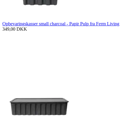
Opbevaringskasser small charcoal - Papir Pulp fra Ferm Living
349,00
DKK