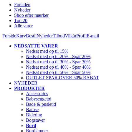
Forsiden
Nyheder
Shop efter mærker
Top 20
Alle varer
Forside
Kurv
Bestil
Nyheder
Tilbud
Vilkår
Profil
E-mail
NEDSATTE VARER
Nedsat med op til 15%
Nedsat med op til 20% - Spar 20%
Nedsat med op til 30% - Spar 30%
Nedsat med op til 40% - Spar 40%
Nedsat med op til 50% - Spar 50%
OUTLET SPAR OVER 50% RABAT
NYHEDER
PRODUKTER
Accessories
Babysengetøj
Bade & pusletid
Bamse
Bidering
Bogstaver
Bord
Bordlamper