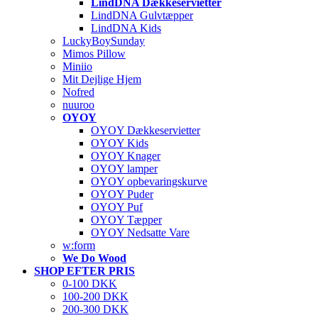
LindDNA Dækkeservietter
LindDNA Gulvtæpper
LindDNA Kids
LuckyBoySunday
Mimos Pillow
Miniio
Mit Dejlige Hjem
Nofred
nuuroo
OYOY
OYOY Dækkeservietter
OYOY Kids
OYOY Knager
OYOY lamper
OYOY opbevaringskurve
OYOY Puder
OYOY Puf
OYOY Tæpper
OYOY Nedsatte Vare
w:form
We Do Wood
SHOP EFTER PRIS
0-100 DKK
100-200 DKK
200-300 DKK