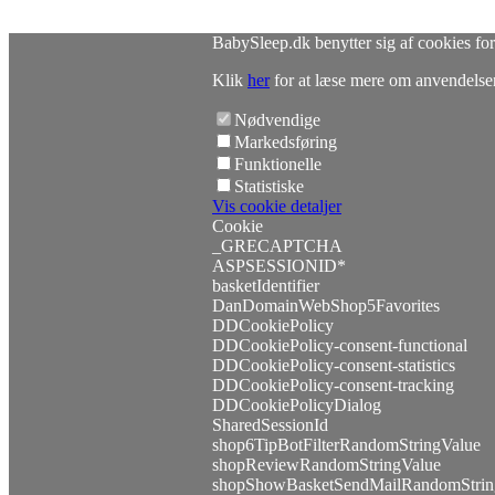
BabySleep.dk benytter sig af cookies for
Klik
her
for at læse mere om anvendelsen 
Nødvendige
Markedsføring
Funktionelle
Statistiske
Vis cookie detaljer
Cookie
_GRECAPTCHA
ASPSESSIONID*
basketIdentifier
DanDomainWebShop5Favorites
DDCookiePolicy
DDCookiePolicy-consent-functional
DDCookiePolicy-consent-statistics
DDCookiePolicy-consent-tracking
DDCookiePolicyDialog
SharedSessionId
shop6TipBotFilterRandomStringValue
shopReviewRandomStringValue
shopShowBasketSendMailRandomStrin