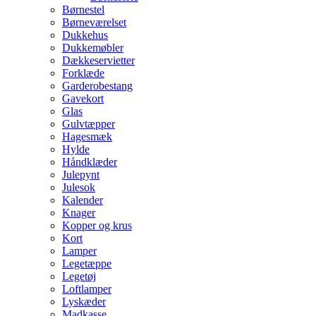
Børnestel
Børneværelset
Dukkehus
Dukkemøbler
Dækkeservietter
Forklæde
Garderobestang
Gavekort
Glas
Gulvtæpper
Hagesmæk
Hylde
Håndklæder
Julepynt
Julesok
Kalender
Knager
Kopper og krus
Kort
Lamper
Legetæppe
Legetøj
Loftlamper
Lyskæder
Madkasse