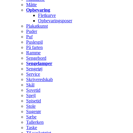
Måtte
Opbevaring
Fletkurve
Opbevaringsposer
Plakatkunst
Puder
Puf
Puslespil
På farten
Ramme
Sengebord
Sengelamper
Sengetøj
Service
Skriveredskab
Skål
Sovetid
Spejl
Spisetid
Stole
Sugerør
Sæbe
Tallerken
Taske
Til vasketøjet