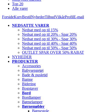
Top 20
Alle varer
Forside
Kurv
Bestil
Nyheder
Tilbud
Vilkår
Profil
E-mail
NEDSATTE VARER
Nedsat med op til 15%
Nedsat med op til 20% - Spar 20%
Nedsat med op til 30% - Spar 30%
Nedsat med op til 40% - Spar 40%
Nedsat med op til 50% - Spar 50%
OUTLET SPAR OVER 50% RABAT
NYHEDER
PRODUKTER
Accessories
Babysengetøj
Bade & pusletid
Bamse
Bidering
Bogstaver
Bord
Bordlamper
Børnelamper
Børnemøbler
Børnestole