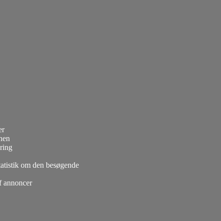
er
onen
ring
statistik om den besøgende
af annoncer