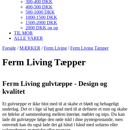
300-400 DKK
400-500 DKK
500-1000 DKK
1000-1500 DKK
1500-2000 DKK
2000 DKK og op
TIL MOR
ALLE VARER
Forside
/
MÆRKER
/
Ferm Living
/
Ferm Living Tæpper
Ferm Living Tæpper
Ferm Living gulvtæppe - Design og
kvalitet
Et gulvtæppe er ikke blot med til at skabe et blødt og behageligt
underlag. Det er i lige så høj grad med til at definere et rum og skabe
en følelse af sammenhæng mellem interiør, møbler og nips. Du kan
lade dit gulvtæppe følge den røde tråd i dine pyntegenstande, men
omvendt kan du også lade det gå hånd i hånd med sofaens eller
sofapudernes materialer eller nuancer.