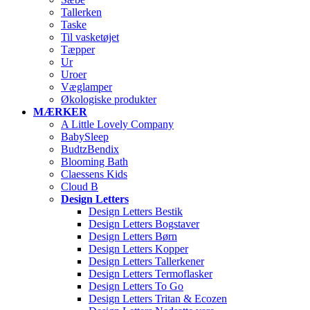
Tallerken
Taske
Til vasketøjet
Tæpper
Ur
Uroer
Væglamper
Økologiske produkter
MÆRKER
A Little Lovely Company
BabySleep
BudtzBendix
Blooming Bath
Claessens Kids
Cloud B
Design Letters
Design Letters Bestik
Design Letters Bogstaver
Design Letters Børn
Design Letters Kopper
Design Letters Tallerkener
Design Letters Termoflasker
Design Letters To Go
Design Letters Tritan & Ecozen