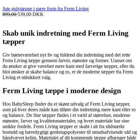
Jute gulvtæppe i pære form fra Ferm Living
899,00
539,00
DKK
Skab unik indretning med Ferm Living
tæpper
Giv børneværelset nyt liv og fuldend din indretning med det rette
Ferm Living tæppe gennem farver, mønstre og former. Uanset om
du ønsker at give værelset mere kant med farverige tæpper, eller du
blot ønsker at skabe balance og ro, er de moderne tæpper fra Ferm
Living et stilsikkert valg.
Ferm Living tæppe i moderne design
Hos BabySleep finder du et skønt udvalg af Ferm Living tæpper,
som på hver deres måde kan tilføre din indretning mere kant eller ro
og balance. De fine tæpper findes i et væld af størrelser, moderne
mønstre, farver og kvalitetsmaterialer, og hvert materiale har sine
unikke fordele. Ferm Living tæpper er skabt i alt fra slidstærkt
bomuld og bæredygtigt genbrugspolyester til smudsafvisende uld og
håndvævet kelim. Materialet af dit kommende tæppe afhænger både