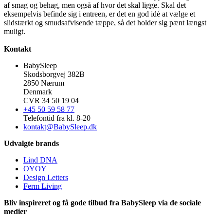
af smag og behag, men også af hvor det skal ligge. Skal det
eksempelvis befinde sig i entreen, er det en god idé at vælge et
slidstærkt og smudsafvisende tæppe, så det holder sig pænt længst
muligt.
Kontakt
BabySleep
Skodsborgvej 382B
2850 Nærum
Denmark
CVR 34 50 19 04
+45 50 59 58 77
Telefontid fra kl. 8-20
kontakt@BabySleep.dk
Udvalgte brands
Lind DNA
OYOY
Design Letters
Ferm Living
Bliv inspireret og få gode tilbud fra BabySleep via de sociale
medier