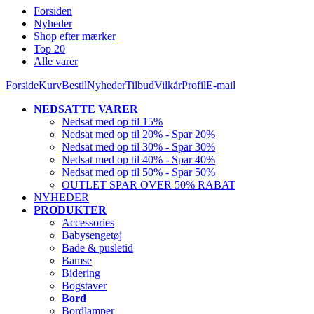
Forsiden
Nyheder
Shop efter mærker
Top 20
Alle varer
Forside
Kurv
Bestil
Nyheder
Tilbud
Vilkår
Profil
E-mail
NEDSATTE VARER
Nedsat med op til 15%
Nedsat med op til 20% - Spar 20%
Nedsat med op til 30% - Spar 30%
Nedsat med op til 40% - Spar 40%
Nedsat med op til 50% - Spar 50%
OUTLET SPAR OVER 50% RABAT
NYHEDER
PRODUKTER
Accessories
Babysengetøj
Bade & pusletid
Bamse
Bidering
Bogstaver
Bord
Bordlamper