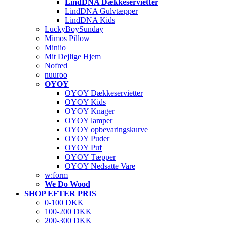
LindDNA Dækkeservietter
LindDNA Gulvtæpper
LindDNA Kids
LuckyBoySunday
Mimos Pillow
Miniio
Mit Dejlige Hjem
Nofred
nuuroo
OYOY
OYOY Dækkeservietter
OYOY Kids
OYOY Knager
OYOY lamper
OYOY opbevaringskurve
OYOY Puder
OYOY Puf
OYOY Tæpper
OYOY Nedsatte Vare
w:form
We Do Wood
SHOP EFTER PRIS
0-100 DKK
100-200 DKK
200-300 DKK