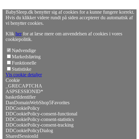
BabySleep.dk benytter sig af cookies for a kunne fungere korrekt.
Hvis du klikker videre rundt på siden accepterer du automatisk af
vi benytter cookies.
Klik
her
for at læse mere om anvendelsen af cookies i vores
cookiepolitik.
Nødvendige
Markedsføring
Funktionelle
Statistiske
Vis cookie detaljer
Cookie
_GRECAPTCHA
ASPSESSIONID*
basketIdentifier
DanDomainWebShop5Favorites
DDCookiePolicy
DDCookiePolicy-consent-functional
DDCookiePolicy-consent-statistics
DDCookiePolicy-consent-tracking
DDCookiePolicyDialog
SharedSessionId