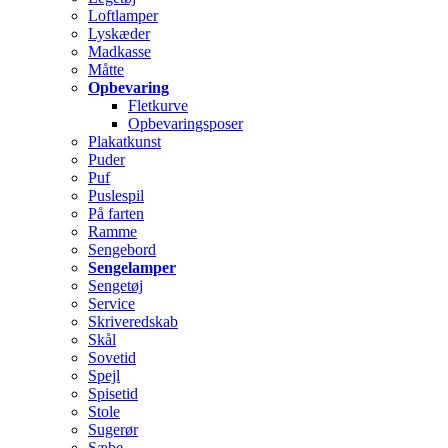
Loftlamper
Lyskæder
Madkasse
Måtte
Opbevaring
Fletkurve
Opbevaringsposer
Plakatkunst
Puder
Puf
Puslespil
På farten
Ramme
Sengebord
Sengelamper
Sengetøj
Service
Skriveredskab
Skål
Sovetid
Spejl
Spisetid
Stole
Sugerør
Sæbe