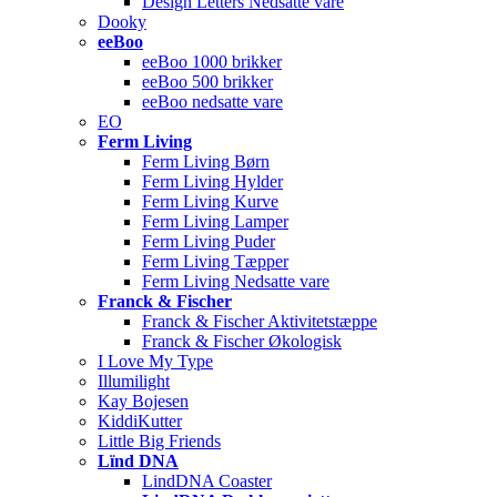
Design Letters Nedsatte vare
Dooky
eeBoo
eeBoo 1000 brikker
eeBoo 500 brikker
eeBoo nedsatte vare
EO
Ferm Living
Ferm Living Børn
Ferm Living Hylder
Ferm Living Kurve
Ferm Living Lamper
Ferm Living Puder
Ferm Living Tæpper
Ferm Living Nedsatte vare
Franck & Fischer
Franck & Fischer Aktivitetstæppe
Franck & Fischer Økologisk
I Love My Type
Illumilight
Kay Bojesen
KiddiKutter
Little Big Friends
Lïnd DNA
LindDNA Coaster