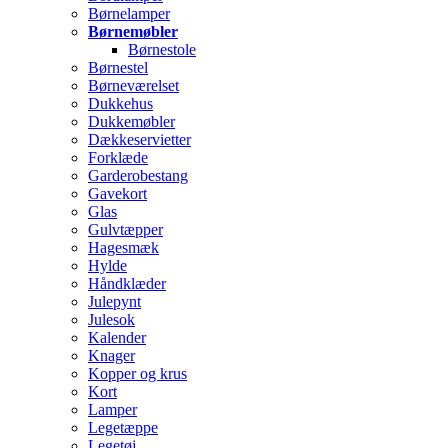
Børnelamper
Børnemøbler
Børnestole
Børnestel
Børneværelset
Dukkehus
Dukkemøbler
Dækkeservietter
Forklæde
Garderobestang
Gavekort
Glas
Gulvtæpper
Hagesmæk
Hylde
Håndklæder
Julepynt
Julesok
Kalender
Knager
Kopper og krus
Kort
Lamper
Legetæppe
Legetøj