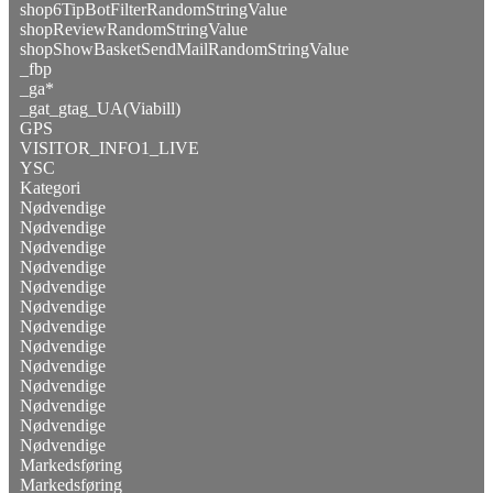
shop6TipBotFilterRandomStringValue
shopReviewRandomStringValue
shopShowBasketSendMailRandomStringValue
_fbp
_ga*
_gat_gtag_UA(Viabill)
GPS
VISITOR_INFO1_LIVE
YSC
Kategori
Nødvendige
Nødvendige
Nødvendige
Nødvendige
Nødvendige
Nødvendige
Nødvendige
Nødvendige
Nødvendige
Nødvendige
Nødvendige
Nødvendige
Nødvendige
Markedsføring
Markedsføring